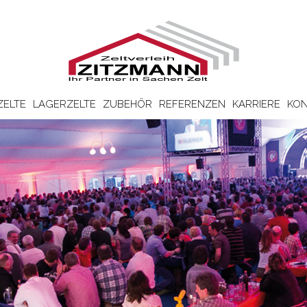
ZELTE
LAGERZELTE
ZUBEHÖR
REFERENZEN
KARRIERE
KON