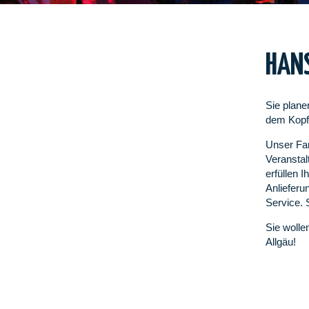
HANS
Sie plane
dem Kopf 
Unser Fam
Veranstal
erfüllen 
Anlieferu
Service. 
Sie woll
Allgäu!