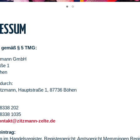
RESSUM
 gemäß § 5 TMG:
tzmann GmbH
aße 1
hen
 durch:
itzmann, Hauptstraße 1, 87736 Böhen
08338 202
08338 1035
ontakt@zitzmann-zelte.de
eintrag:
ng im Handelsregister. Registergericht: Amtsgericht Memmingen R