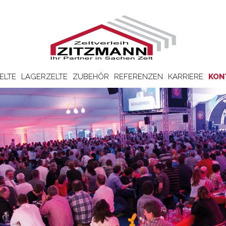
ELTE
LAGERZELTE
ZUBEHÖR
REFERENZEN
KARRIERE
KON