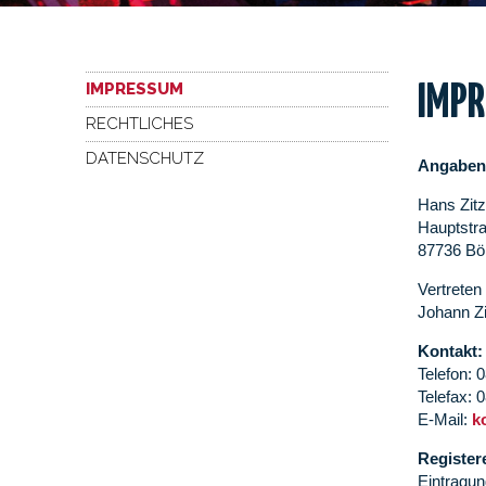
IMPRESSUM
IMP
RECHTLICHES
DATENSCHUTZ
Angaben
Hans Zi
Hauptstr
87736 Bö
Vertreten
Johann Z
Kontakt:
Telefon: 
Telefax: 
E-Mail:
k
Register
Eintragu