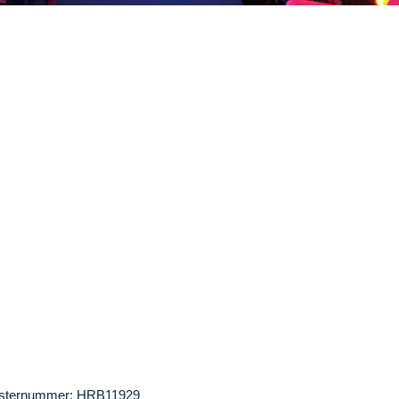
egisternummer: HRB11929