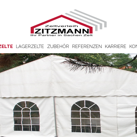
ZELTE
LAGERZELTE
ZUBEHÖR
REFERENZEN
KARRIERE
KO