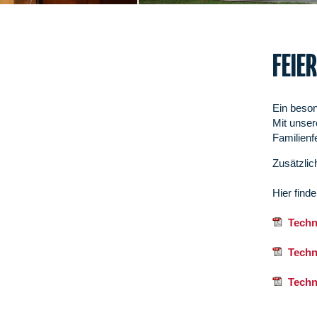
FEIE
Ein beson
Mit unser
Familienf
Zusätzlic
Hier find
Techni
Techni
Techni