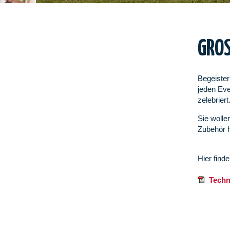
GROS
Begeister
jeden Eve
zelebriert
Sie wolle
Zubehör h
Hier find
Techni