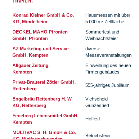
FIRMEN:
Konrad Kleiner GmbH & Co.
Hausmessen mit über
KG, Mindelheim
5.000 m² Zeltfläche
DECKEL MAHO Pfronten
Sommerfest und
GmbH, Pfronten
Weihnachtsfeier
AZ Marketing und Service
diverse
GmbH, Kempten
Messeveranstaltungen
Allgäuer Zeitung,
Einweihung des neuen
Kempten
Firmengebäudes
Privat-Brauerei Zötler GmbH,
555-jähriges Jubiläum
Rettenberg
Engelbräu Rettenberg H. W.
Viehscheid
KG, Rettenberg
Gunzesried
Feneberg Lebensmittel GmbH,
Hoffest
Kempten
MULTIVAC S. H. GmbH & Co.
Betriebsfeier
KG, Wolfertschwenden