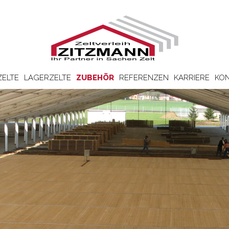
ZELTE
LAGERZELTE
ZUBEHÖR
REFERENZEN
KARRIERE
KON