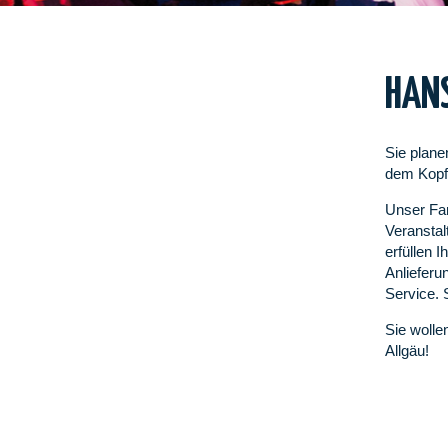
HANS
Sie plane
dem Kopf 
Unser Fam
Veranstal
erfüllen 
Anlieferu
Service. 
Sie woll
Allgäu!