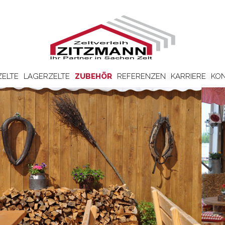
ZELTE
LAGERZELTE
ZUBEHÖR
REFERENZEN
KARRIERE
KON