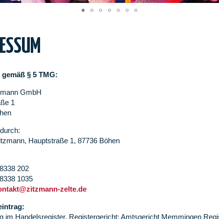
RESSUM
 gemäß § 5 TMG:
tzmann GmbH
aße 1
hen
 durch:
itzmann, Hauptstraße 1, 87736 Böhen
08338 202
08338 1035
ontakt@zitzmann-zelte.de
eintrag:
ng im Handelsregister. Registergericht: Amtsgericht Memmingen R