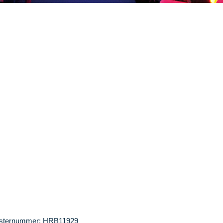
egisternummer: HRB11929