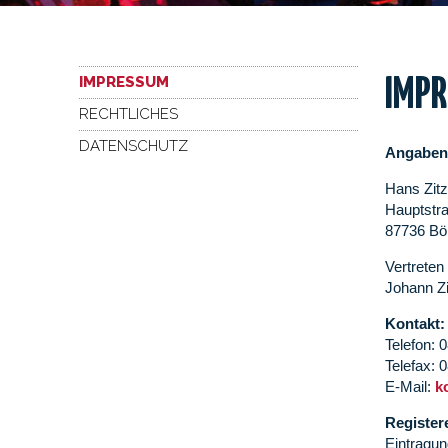
IMPRESSUM
IMP
RECHTLICHES
DATENSCHUTZ
Angaben
Hans Zi
Hauptstr
87736 Bö
Vertreten
Johann Z
Kontakt:
Telefon: 
Telefax: 
E-Mail:
k
Register
Eintragu