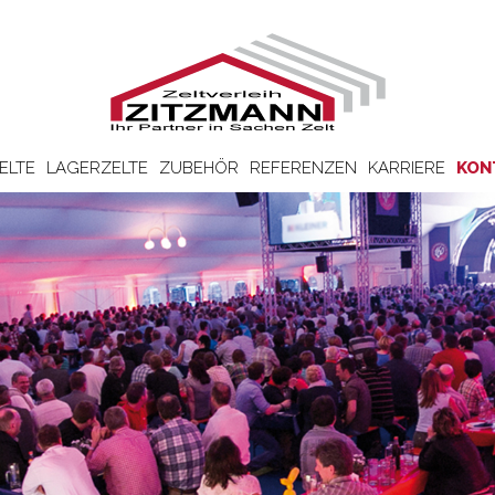
ELTE
LAGERZELTE
ZUBEHÖR
REFERENZEN
KARRIERE
KON