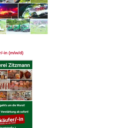
/-in (m/w/d)