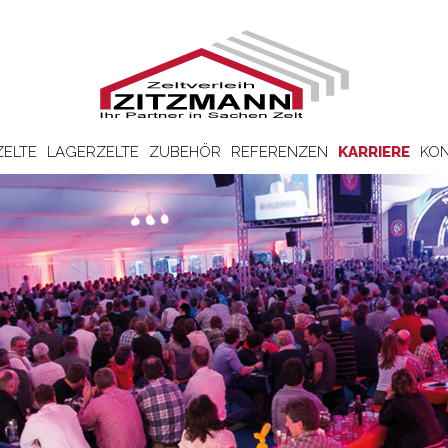
ZELTE
LAGERZELTE
ZUBEHÖR
REFERENZEN
KARRIERE
KON