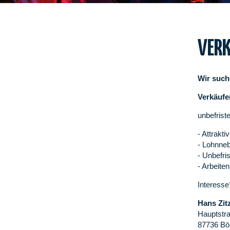
VERK
Wir such
Verkäufer
unbefriste
- Attrakt
- Lohnneb
- Unbefris
- Arbeite
Interesse
Hans Zi
Hauptstr
87736 Bö