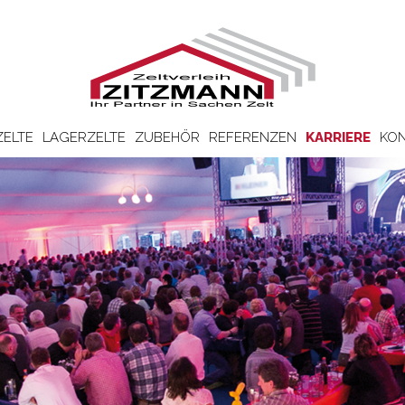
ZELTE
LAGERZELTE
ZUBEHÖR
REFERENZEN
KARRIERE
KON