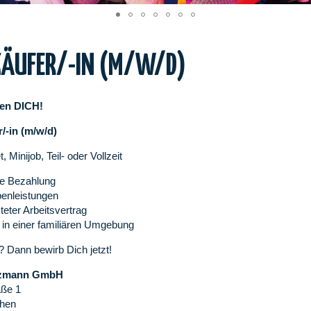
ÄUFER/-IN (M/W/D)
en DICH!
/-in (m/w/d)
t, Minijob, Teil- oder Vollzeit
ive Bezahlung
enleistungen
teter Arbeitsvertrag
n in einer familiären Umgebung
? Dann bewirb Dich jetzt!
tzmann GmbH
aße 1
hen