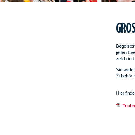
GROS
Begeister
jeden Eve
zelebriert
Sie wolle
Zubehör h
Hier find
Techni