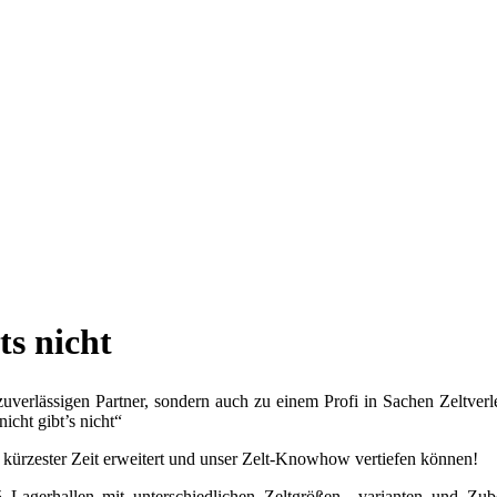
ts nicht
verlässigen Partner, sondern auch zu einem Profi in Sachen Zeltverle
icht gibt’s nicht“
 kürzester Zeit erweitert und unser Zelt-Knowhow vertiefen können!
 Lagerhallen mit unterschiedlichen Zeltgrößen, -varianten und Zu