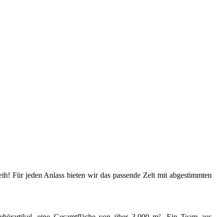
ih! Für jeden Anlass bieten wir das passende Zelt mit abgestimmten
behörartikel, eine Gesamtfläche von über 3.000 m². Ein Team aus