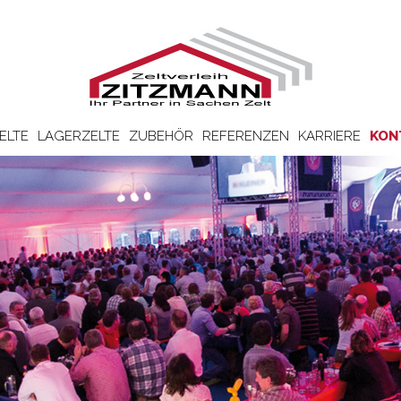
ELTE
LAGERZELTE
ZUBEHÖR
REFERENZEN
KARRIERE
KON