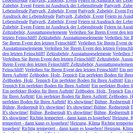
Lebensfreude
Partyzelt, Zubehör, Event
Feiern ist Ausdruck der Lebe
Zubehör, Event
Feiern ist Ausdruck der Lebensfreude
Partyzelt, Zube
Lebensfreude Partyzelt, Zubehör, Event
Partyzelt, Zubehör, Event Fe
Ausdruck der Lebensfreude
Partyzelt, Zubehör, Event
Feiern ist Aus
Lebensfreude
Partyzelt, Zubehör, Event
Feiern ist Ausdruck der Lebe
Zubehör, Event Feiern ist Ausdruck der Lebensfreude
Feiern ist Aus
Zeltzubehör, Ausstattungselemente
Verleihen Sie Ihrem Event den letz
letzten Feinschliff!
Zeltzubehör, Ausstattungselemente
Verleihen Sie I
Sie Ihrem Event den letzten Feinschliff!
Verleihen Sie Ihrem Event den
Ausstattungselemente Verleihen Sie Ihrem Event den letzten Feinschli
den letzten Feinschliff!
Zeltzubehör, Ausstattungselemente
Verleihen 
Verleihen Sie Ihrem Event den letzten Feinschliff!
Zeltzubehör, Ausst
Ihrem Event den letzten Feinschliff! Zeltzubehör, Ausstattungselemen
Feinschliff!
Verleihen Sie Ihrem Event den letzten Feinschliff!
Ein per
Ihren Auftritt!
Zeltboden, Holz, Teppich
Ein perfekter Boden für Ihren
Zeltboden, Holz, Teppich
Ein perfekter Boden für Ihren Auftritt!
Ein 
Teppich Ein perfekter Boden für Ihren Auftritt!
Ein perfekter Boden fü
Ein perfekter Boden für Ihren Auftritt!
Zeltboden, Holz, Teppich
Ein 
für Ihren Auftritt!
Ein perfekter Boden für Ihren Auftritt! Zeltboden, 
perfekter Boden für Ihren Auftritt!
It's showtime!
Bühne, Rednerpult
Bühne, Rednerpult
It's showtime!
It's showtime! Bühne, Rednerpult
B
It's showtime!
Bühne, Rednerpult
It's showtime!
Bühne, Rednerpult
I
It's showtime!
Richtig temperiert - dann kann es losgehen!
Heizung, 
temperiert - dann kann es losgehen!
Heizung, Klima
Richtig temperie
losgehen!
Richtig temperiert - dann kann es losgehen! Heizung, Klim