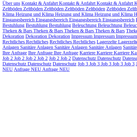
Über uns
Kontakt & Anfahrt
Kontakt & Anfahrt
Kontakt & Anfahrt
K
Zeltböden
Zeltböden
Zeltböden
Zeltböden
Zeltböden
Zeltböden
Zelt
Klima
Heizung und Klima
Heizung und Klima
Heizung und Klima
H
Eingangsbereich
Eingangsbereich
Eingangsbereich
Eingangsbereich
Bestuhlung
Bestuhlung
Bestuhlung
Beleuchtung
Beleuchtung
Beleu
Theken & Bars
Theken & Bars
Theken & Bars
Theken & Bars
Thek
Dekoration
Dekoration
Dekoration
Impressum
Impressum
Impressu
Rechtliches
Rechtliches
Rechtliches
Rechtliches
Lagerzelte
Lagerzel
Anlagen
Sanitäre Anlagen
Sanitäre Anlagen
Sanitäre Anlagen
Sanitä
Ihre Anfrage
Ihre Anfrage
Ihre Anfrage
Karriere
Karriere
Karriere
Ka
Job 2
Job 2
Job 2
Job 2
Job 2
Job 2
Datenschutz Datenschutz
Datens
Datenschutz Datenschutz
Datenschutz
Job 3
Job 3
Job 3
Job 3
Job 3
NEU
Anfrage NEU
Anfrage NEU