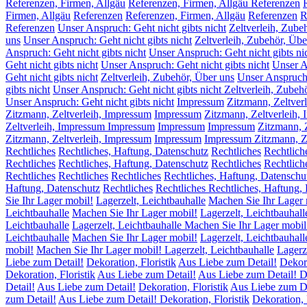
Referenzen, Firmen, Allgäu
Referenzen, Firmen, Allgäu Referenzen
Firmen, Allgäu
Referenzen
Referenzen, Firmen, Allgäu
Referenzen
R
Referenzen
Unser Anspruch: Geht nicht gibts nicht
Zeltverleih, Zube
uns
Unser Anspruch: Geht nicht gibts nicht
Zeltverleih, Zubehör, Übe
Anspruch: Geht nicht gibts nicht
Unser Anspruch: Geht nicht gibts ni
Geht nicht gibts nicht
Unser Anspruch: Geht nicht gibts nicht
Unser A
Geht nicht gibts nicht
Zeltverleih, Zubehör, Über uns
Unser Anspruch:
gibts nicht
Unser Anspruch: Geht nicht gibts nicht Zeltverleih, Zubeh
Unser Anspruch: Geht nicht gibts nicht
Impressum
Zitzmann, Zeltver
Zitzmann, Zeltverleih, Impressum
Impressum
Zitzmann, Zeltverleih,
Zeltverleih, Impressum Impressum
Impressum
Impressum
Zitzmann, 
Zitzmann, Zeltverleih, Impressum
Impressum
Impressum Zitzmann, Ze
Rechtliches
Rechtliches, Haftung, Datenschutz
Rechtliches
Rechtlich
Rechtliches
Rechtliches, Haftung, Datenschutz
Rechtliches
Rechtlich
Rechtliches
Rechtliches
Rechtliches
Rechtliches, Haftung, Datenschu
Haftung, Datenschutz
Rechtliches
Rechtliches Rechtliches, Haftung,
Sie Ihr Lager mobil!
Lagerzelt, Leichtbauhalle
Machen Sie Ihr Lager 
Leichtbauhalle
Machen Sie Ihr Lager mobil!
Lagerzelt, Leichtbauhall
Leichtbauhalle
Lagerzelt, Leichtbauhalle Machen Sie Ihr Lager mobil
Leichtbauhalle
Machen Sie Ihr Lager mobil!
Lagerzelt, Leichtbauhall
mobil!
Machen Sie Ihr Lager mobil! Lagerzelt, Leichtbauhalle
Lagerz
Liebe zum Detail!
Dekoration, Floristik
Aus Liebe zum Detail!
Dekora
Dekoration, Floristik
Aus Liebe zum Detail!
Aus Liebe zum Detail! De
Detail!
Aus Liebe zum Detail!
Dekoration, Floristik
Aus Liebe zum De
zum Detail!
Aus Liebe zum Detail! Dekoration, Floristik
Dekoration, 