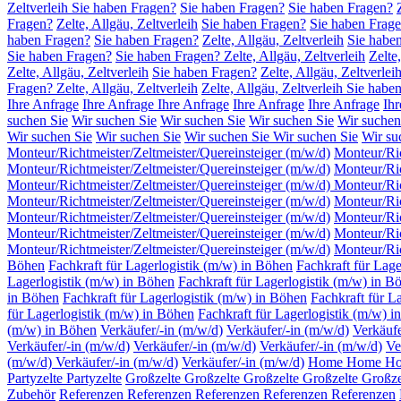
Zeltverleih Sie haben Fragen?
Sie haben Fragen?
Sie haben Fragen?
Fragen?
Zelte, Allgäu, Zeltverleih
Sie haben Fragen?
Sie haben Fragen
haben Fragen?
Sie haben Fragen?
Zelte, Allgäu, Zeltverleih
Sie habe
Sie haben Fragen?
Sie haben Fragen? Zelte, Allgäu, Zeltverleih
Zelte
Zelte, Allgäu, Zeltverleih
Sie haben Fragen?
Zelte, Allgäu, Zeltverlei
Fragen? Zelte, Allgäu, Zeltverleih
Zelte, Allgäu, Zeltverleih Sie habe
Ihre Anfrage
Ihre Anfrage
Ihre Anfrage
Ihre Anfrage
Ihre Anfrage
Ihr
suchen Sie
Wir suchen Sie
Wir suchen Sie
Wir suchen Sie
Wir suchen
Wir suchen Sie
Wir suchen Sie
Wir suchen Sie
Wir suchen Sie
Wir su
Monteur/Richtmeister/Zeltmeister/Quereinsteiger (m/w/d)
Monteur/Ric
Monteur/Richtmeister/Zeltmeister/Quereinsteiger (m/w/d)
Monteur/Ric
Monteur/Richtmeister/Zeltmeister/Quereinsteiger (m/w/d)
Monteur/Ric
Monteur/Richtmeister/Zeltmeister/Quereinsteiger (m/w/d)
Monteur/Ric
Monteur/Richtmeister/Zeltmeister/Quereinsteiger (m/w/d)
Monteur/Ric
Monteur/Richtmeister/Zeltmeister/Quereinsteiger (m/w/d)
Monteur/Ric
Monteur/Richtmeister/Zeltmeister/Quereinsteiger (m/w/d)
Monteur/Ric
Böhen
Fachkraft für Lagerlogistik (m/w) in Böhen
Fachkraft für Lage
Lagerlogistik (m/w) in Böhen
Fachkraft für Lagerlogistik (m/w) in 
in Böhen
Fachkraft für Lagerlogistik (m/w) in Böhen
Fachkraft für L
für Lagerlogistik (m/w) in Böhen
Fachkraft für Lagerlogistik (m/w) 
(m/w) in Böhen
Verkäufer/-in (m/w/d)
Verkäufer/-in (m/w/d)
Verkäufe
Verkäufer/-in (m/w/d)
Verkäufer/-in (m/w/d)
Verkäufer/-in (m/w/d)
Ve
(m/w/d)
Verkäufer/-in (m/w/d)
Verkäufer/-in (m/w/d)
Home
Home
H
Partyzelte
Partyzelte
Großzelte
Großzelte
Großzelte
Großzelte
Großze
Zubehör
Referenzen
Referenzen
Referenzen
Referenzen
Referenzen