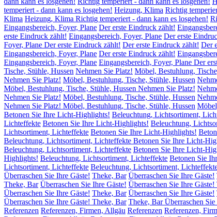
dann kann es losgehen!
Richtig temperiert - dann kann es losgehen!
H
temperiert - dann kann es losgehen!
Heizung, Klima
Richtig temperie
Klima
Heizung, Klima Richtig temperiert - dann kann es losgehen!
Ri
Eingangsbereich, Foyer, Plane
Der erste Eindruck zählt!
Eingangsbere
erste Eindruck zählt!
Eingangsbereich, Foyer, Plane
Der erste Eindruc
Foyer, Plane Der erste Eindruck zählt!
Der erste Eindruck zählt!
Der e
Eingangsbereich, Foyer, Plane
Der erste Eindruck zählt!
Eingangsbere
Eingangsbereich, Foyer, Plane
Eingangsbereich, Foyer, Plane Der ers
Tische, Stühle, Hussen
Nehmen Sie Platz!
Möbel, Bestuhlung, Tische
Nehmen Sie Platz!
Möbel, Bestuhlung, Tische, Stühle, Hussen
Nehme
Möbel, Bestuhlung, Tische, Stühle, Hussen Nehmen Sie Platz!
Nehme
Nehmen Sie Platz!
Möbel, Bestuhlung, Tische, Stühle, Hussen
Nehme
Nehmen Sie Platz! Möbel, Bestuhlung, Tische, Stühle, Hussen
Möbel,
Betonen Sie Ihre Licht-Highlights!
Beleuchtung, Lichtsortiment, Lich
Lichteffekte
Betonen Sie Ihre Licht-Highlights!
Beleuchtung, Lichtsor
Lichtsortiment, Lichteffekte
Betonen Sie Ihre Licht-Highlights!
Beton
Beleuchtung, Lichtsortiment, Lichteffekte Betonen Sie Ihre Licht-Hig
Beleuchtung, Lichtsortiment, Lichteffekte
Betonen Sie Ihre Licht-Hig
Highlights!
Beleuchtung, Lichtsortiment, Lichteffekte
Betonen Sie Ihr
Lichtsortiment, Lichteffekte
Beleuchtung, Lichtsortiment, Lichteffekt
Überraschen Sie Ihre Gäste!
Theke, Bar
Überraschen Sie Ihre Gäste!
Theke, Bar
Überraschen Sie Ihre Gäste!
Überraschen Sie Ihre Gäste!
Überraschen Sie Ihre Gäste!
Theke, Bar
Überraschen Sie Ihre Gäste!
Überraschen Sie Ihre Gäste! Theke, Bar
Theke, Bar Überraschen Sie 
Referenzen
Referenzen, Firmen, Allgäu
Referenzen
Referenzen, Firm