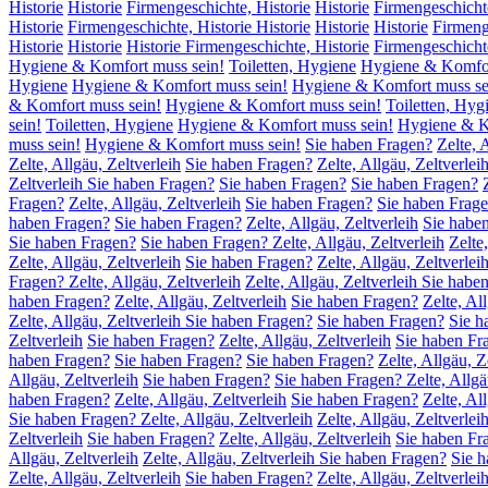
Historie
Historie
Firmengeschichte, Historie
Historie
Firmengeschichte
Historie
Firmengeschichte, Historie Historie
Historie
Historie
Firmeng
Historie
Historie
Historie Firmengeschichte, Historie
Firmengeschichte
Hygiene & Komfort muss sein!
Toiletten, Hygiene
Hygiene & Komfor
Hygiene
Hygiene & Komfort muss sein!
Hygiene & Komfort muss sei
& Komfort muss sein!
Hygiene & Komfort muss sein!
Toiletten, Hyg
sein!
Toiletten, Hygiene
Hygiene & Komfort muss sein!
Hygiene & Ko
muss sein!
Hygiene & Komfort muss sein!
Sie haben Fragen?
Zelte, 
Zelte, Allgäu, Zeltverleih
Sie haben Fragen?
Zelte, Allgäu, Zeltverlei
Zeltverleih Sie haben Fragen?
Sie haben Fragen?
Sie haben Fragen?
Fragen?
Zelte, Allgäu, Zeltverleih
Sie haben Fragen?
Sie haben Fragen
haben Fragen?
Sie haben Fragen?
Zelte, Allgäu, Zeltverleih
Sie habe
Sie haben Fragen?
Sie haben Fragen? Zelte, Allgäu, Zeltverleih
Zelte
Zelte, Allgäu, Zeltverleih
Sie haben Fragen?
Zelte, Allgäu, Zeltverlei
Fragen? Zelte, Allgäu, Zeltverleih
Zelte, Allgäu, Zeltverleih Sie habe
haben Fragen?
Zelte, Allgäu, Zeltverleih
Sie haben Fragen?
Zelte, Al
Zelte, Allgäu, Zeltverleih Sie haben Fragen?
Sie haben Fragen?
Sie h
Zeltverleih
Sie haben Fragen?
Zelte, Allgäu, Zeltverleih
Sie haben Fr
haben Fragen?
Sie haben Fragen?
Sie haben Fragen?
Zelte, Allgäu, Z
Allgäu, Zeltverleih
Sie haben Fragen?
Sie haben Fragen? Zelte, Allgä
haben Fragen?
Zelte, Allgäu, Zeltverleih
Sie haben Fragen?
Zelte, Al
Sie haben Fragen? Zelte, Allgäu, Zeltverleih
Zelte, Allgäu, Zeltverle
Zeltverleih
Sie haben Fragen?
Zelte, Allgäu, Zeltverleih
Sie haben Fr
Allgäu, Zeltverleih
Zelte, Allgäu, Zeltverleih Sie haben Fragen?
Sie 
Zelte, Allgäu, Zeltverleih
Sie haben Fragen?
Zelte, Allgäu, Zeltverlei