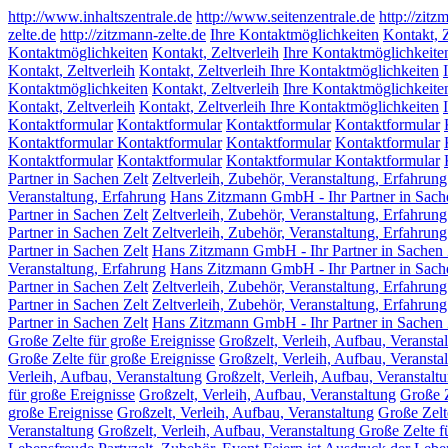
http://www.inhaltszentrale.de
http://www.seitenzentrale.de
http://zitz
zelte.de
http://zitzmann-zelte.de
Ihre Kontaktmöglichkeiten
Kontakt, Z
Kontaktmöglichkeiten
Kontakt, Zeltverleih
Ihre Kontaktmöglichkeite
Kontakt, Zeltverleih
Kontakt, Zeltverleih Ihre Kontaktmöglichkeiten
Kontaktmöglichkeiten
Kontakt, Zeltverleih
Ihre Kontaktmöglichkeite
Kontakt, Zeltverleih
Kontakt, Zeltverleih Ihre Kontaktmöglichkeiten
Kontaktformular
Kontaktformular
Kontaktformular
Kontaktformular
Kontaktformular Kontaktformular
Kontaktformular
Kontaktformular
Kontaktformular
Kontaktformular
Kontaktformular Kontaktformular
Partner in Sachen Zelt
Zeltverleih, Zubehör, Veranstaltung, Erfahrung
Veranstaltung, Erfahrung
Hans Zitzmann GmbH - Ihr Partner in Sach
Partner in Sachen Zelt
Zeltverleih, Zubehör, Veranstaltung, Erfahrung
Partner in Sachen Zelt Zeltverleih, Zubehör, Veranstaltung, Erfahrung
Partner in Sachen Zelt
Hans Zitzmann GmbH - Ihr Partner in Sachen 
Veranstaltung, Erfahrung
Hans Zitzmann GmbH - Ihr Partner in Sach
Partner in Sachen Zelt
Zeltverleih, Zubehör, Veranstaltung, Erfahrung
Partner in Sachen Zelt Zeltverleih, Zubehör, Veranstaltung, Erfahrung
Partner in Sachen Zelt
Hans Zitzmann GmbH - Ihr Partner in Sachen 
Große Zelte für große Ereignisse
Großzelt, Verleih, Aufbau, Veransta
Große Zelte für große Ereignisse
Großzelt, Verleih, Aufbau, Veransta
Verleih, Aufbau, Veranstaltung
Großzelt, Verleih, Aufbau, Veranstalt
für große Ereignisse
Großzelt, Verleih, Aufbau, Veranstaltung
Große Z
große Ereignisse
Großzelt, Verleih, Aufbau, Veranstaltung
Große Zelt
Veranstaltung
Großzelt, Verleih, Aufbau, Veranstaltung Große Zelte f