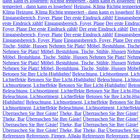
dann kann es losgehen!
Richtig temperiert - dann kann es losgehen!
H
temperiert - dann kann es losgehen!
Heizung, Klima
Richtig temperie
Klima
Heizung, Klima Richtig temperiert - dann kann es losgehen!
Ri
Eingangsbereich, Foyer, Plane
Der erste Eindruck zählt!
Eingangsbere
erste Eindruck zählt!
Eingangsbereich, Foyer, Plane
Der erste Eindruc
Foyer, Plane Der erste Eindruck zählt!
Der erste Eindruck zählt!
Der e
Eingangsbereich, Foyer, Plane
Der erste Eindruck zählt!
Eingangsbere
Eingangsbereich, Foyer, Plane
Eingangsbereich, Foyer, Plane Der ers
Tische, Stühle, Hussen
Nehmen Sie Platz!
Möbel, Bestuhlung, Tische
Nehmen Sie Platz!
Möbel, Bestuhlung, Tische, Stühle, Hussen
Nehme
Möbel, Bestuhlung, Tische, Stühle, Hussen Nehmen Sie Platz!
Nehme
Nehmen Sie Platz!
Möbel, Bestuhlung, Tische, Stühle, Hussen
Nehme
Nehmen Sie Platz! Möbel, Bestuhlung, Tische, Stühle, Hussen
Möbel,
Betonen Sie Ihre Licht-Highlights!
Beleuchtung, Lichtsortiment, Lich
Lichteffekte
Betonen Sie Ihre Licht-Highlights!
Beleuchtung, Lichtsor
Lichtsortiment, Lichteffekte
Betonen Sie Ihre Licht-Highlights!
Beton
Beleuchtung, Lichtsortiment, Lichteffekte Betonen Sie Ihre Licht-Hig
Beleuchtung, Lichtsortiment, Lichteffekte
Betonen Sie Ihre Licht-Hig
Highlights!
Beleuchtung, Lichtsortiment, Lichteffekte
Betonen Sie Ihr
Lichtsortiment, Lichteffekte
Beleuchtung, Lichtsortiment, Lichteffekt
Überraschen Sie Ihre Gäste!
Theke, Bar
Überraschen Sie Ihre Gäste!
Theke, Bar
Überraschen Sie Ihre Gäste!
Überraschen Sie Ihre Gäste!
Überraschen Sie Ihre Gäste!
Theke, Bar
Überraschen Sie Ihre Gäste!
Überraschen Sie Ihre Gäste! Theke, Bar
Theke, Bar Überraschen Sie 
Referenzen
Referenzen, Firmen, Allgäu
Referenzen
Referenzen, Firm