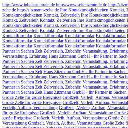
http://www.inhaltszentrale.de
http://www.seitenzentrale.de
http://zitz
zelte.de
http://zitzmann-zelte.de
Ihre Kontaktmöglichkeiten
Kontakt, Z
Kontaktmöglichkeiten
Kontakt, Zeltverleih
Ihre Kontaktmöglichkeite
Kontakt, Zeltverleih
Kontakt, Zeltverleih Ihre Kontaktmöglichkeiten
Kontaktmöglichkeiten
Kontakt, Zeltverleih
Ihre Kontaktmöglichkeite
Kontakt, Zeltverleih
Kontakt, Zeltverleih Ihre Kontaktmöglichkeiten
Kontaktformular
Kontaktformular
Kontaktformular
Kontaktformular
Kontaktformular Kontaktformular
Kontaktformular
Kontaktformular
Kontaktformular
Kontaktformular
Kontaktformular Kontaktformular
Partner in Sachen Zelt
Zeltverleih, Zubehör, Veranstaltung, Erfahrung
Veranstaltung, Erfahrung
Hans Zitzmann GmbH - Ihr Partner in Sach
Partner in Sachen Zelt
Zeltverleih, Zubehör, Veranstaltung, Erfahrung
Partner in Sachen Zelt Zeltverleih, Zubehör, Veranstaltung, Erfahrung
Partner in Sachen Zelt
Hans Zitzmann GmbH - Ihr Partner in Sachen 
Veranstaltung, Erfahrung
Hans Zitzmann GmbH - Ihr Partner in Sach
Partner in Sachen Zelt
Zeltverleih, Zubehör, Veranstaltung, Erfahrung
Partner in Sachen Zelt Zeltverleih, Zubehör, Veranstaltung, Erfahrung
Partner in Sachen Zelt
Hans Zitzmann GmbH - Ihr Partner in Sachen 
Große Zelte für große Ereignisse
Großzelt, Verleih, Aufbau, Veransta
Große Zelte für große Ereignisse
Großzelt, Verleih, Aufbau, Veransta
Verleih, Aufbau, Veranstaltung
Großzelt, Verleih, Aufbau, Veranstalt
für große Ereignisse
Großzelt, Verleih, Aufbau, Veranstaltung
Große Z
große Ereignisse
Großzelt, Verleih, Aufbau, Veranstaltung
Große Zelt
Veranstaltung
Großzelt, Verleih, Aufbau, Veranstaltung Große Zelte f