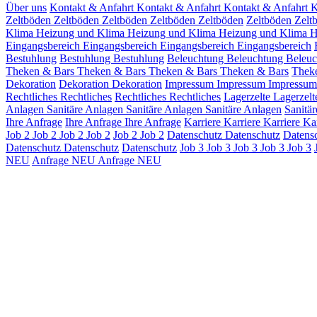
Über uns
Kontakt & Anfahrt
Kontakt & Anfahrt
Kontakt & Anfahrt
K
Zeltböden
Zeltböden
Zeltböden
Zeltböden
Zeltböden
Zeltböden
Zelt
Klima
Heizung und Klima
Heizung und Klima
Heizung und Klima
H
Eingangsbereich
Eingangsbereich
Eingangsbereich
Eingangsbereich
Bestuhlung
Bestuhlung
Bestuhlung
Beleuchtung
Beleuchtung
Beleu
Theken & Bars
Theken & Bars
Theken & Bars
Theken & Bars
Thek
Dekoration
Dekoration
Dekoration
Impressum
Impressum
Impressu
Rechtliches
Rechtliches
Rechtliches
Rechtliches
Lagerzelte
Lagerzel
Anlagen
Sanitäre Anlagen
Sanitäre Anlagen
Sanitäre Anlagen
Sanitä
Ihre Anfrage
Ihre Anfrage
Ihre Anfrage
Karriere
Karriere
Karriere
Ka
Job 2
Job 2
Job 2
Job 2
Job 2
Job 2
Datenschutz Datenschutz
Datens
Datenschutz Datenschutz
Datenschutz
Job 3
Job 3
Job 3
Job 3
Job 3
NEU
Anfrage NEU
Anfrage NEU