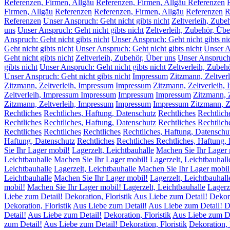
Referenzen, Firmen, Allgäu
Referenzen, Firmen, Allgäu Referenzen
Firmen, Allgäu
Referenzen
Referenzen, Firmen, Allgäu
Referenzen
R
Referenzen
Unser Anspruch: Geht nicht gibts nicht
Zeltverleih, Zube
uns
Unser Anspruch: Geht nicht gibts nicht
Zeltverleih, Zubehör, Übe
Anspruch: Geht nicht gibts nicht
Unser Anspruch: Geht nicht gibts ni
Geht nicht gibts nicht
Unser Anspruch: Geht nicht gibts nicht
Unser A
Geht nicht gibts nicht
Zeltverleih, Zubehör, Über uns
Unser Anspruch:
gibts nicht
Unser Anspruch: Geht nicht gibts nicht Zeltverleih, Zubeh
Unser Anspruch: Geht nicht gibts nicht
Impressum
Zitzmann, Zeltver
Zitzmann, Zeltverleih, Impressum
Impressum
Zitzmann, Zeltverleih,
Zeltverleih, Impressum Impressum
Impressum
Impressum
Zitzmann, 
Zitzmann, Zeltverleih, Impressum
Impressum
Impressum Zitzmann, Ze
Rechtliches
Rechtliches, Haftung, Datenschutz
Rechtliches
Rechtlich
Rechtliches
Rechtliches, Haftung, Datenschutz
Rechtliches
Rechtlich
Rechtliches
Rechtliches
Rechtliches
Rechtliches, Haftung, Datenschu
Haftung, Datenschutz
Rechtliches
Rechtliches Rechtliches, Haftung,
Sie Ihr Lager mobil!
Lagerzelt, Leichtbauhalle
Machen Sie Ihr Lager 
Leichtbauhalle
Machen Sie Ihr Lager mobil!
Lagerzelt, Leichtbauhall
Leichtbauhalle
Lagerzelt, Leichtbauhalle Machen Sie Ihr Lager mobil
Leichtbauhalle
Machen Sie Ihr Lager mobil!
Lagerzelt, Leichtbauhall
mobil!
Machen Sie Ihr Lager mobil! Lagerzelt, Leichtbauhalle
Lagerz
Liebe zum Detail!
Dekoration, Floristik
Aus Liebe zum Detail!
Dekora
Dekoration, Floristik
Aus Liebe zum Detail!
Aus Liebe zum Detail! De
Detail!
Aus Liebe zum Detail!
Dekoration, Floristik
Aus Liebe zum De
zum Detail!
Aus Liebe zum Detail! Dekoration, Floristik
Dekoration, 