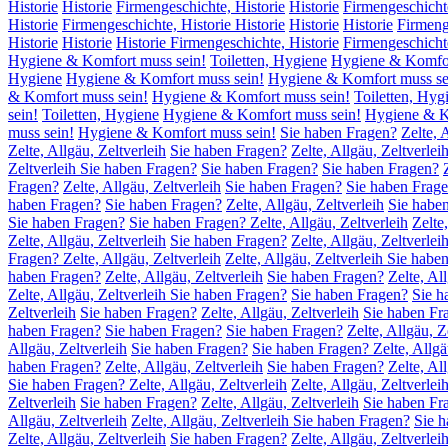
Historie
Historie
Firmengeschichte, Historie
Historie
Firmengeschichte
Historie
Firmengeschichte, Historie Historie
Historie
Historie
Firmeng
Historie
Historie
Historie Firmengeschichte, Historie
Firmengeschichte
Hygiene & Komfort muss sein!
Toiletten, Hygiene
Hygiene & Komfor
Hygiene
Hygiene & Komfort muss sein!
Hygiene & Komfort muss sei
& Komfort muss sein!
Hygiene & Komfort muss sein!
Toiletten, Hyg
sein!
Toiletten, Hygiene
Hygiene & Komfort muss sein!
Hygiene & Ko
muss sein!
Hygiene & Komfort muss sein!
Sie haben Fragen?
Zelte, 
Zelte, Allgäu, Zeltverleih
Sie haben Fragen?
Zelte, Allgäu, Zeltverlei
Zeltverleih Sie haben Fragen?
Sie haben Fragen?
Sie haben Fragen?
Fragen?
Zelte, Allgäu, Zeltverleih
Sie haben Fragen?
Sie haben Fragen
haben Fragen?
Sie haben Fragen?
Zelte, Allgäu, Zeltverleih
Sie habe
Sie haben Fragen?
Sie haben Fragen? Zelte, Allgäu, Zeltverleih
Zelte
Zelte, Allgäu, Zeltverleih
Sie haben Fragen?
Zelte, Allgäu, Zeltverlei
Fragen? Zelte, Allgäu, Zeltverleih
Zelte, Allgäu, Zeltverleih Sie habe
haben Fragen?
Zelte, Allgäu, Zeltverleih
Sie haben Fragen?
Zelte, Al
Zelte, Allgäu, Zeltverleih Sie haben Fragen?
Sie haben Fragen?
Sie h
Zeltverleih
Sie haben Fragen?
Zelte, Allgäu, Zeltverleih
Sie haben Fr
haben Fragen?
Sie haben Fragen?
Sie haben Fragen?
Zelte, Allgäu, Z
Allgäu, Zeltverleih
Sie haben Fragen?
Sie haben Fragen? Zelte, Allgä
haben Fragen?
Zelte, Allgäu, Zeltverleih
Sie haben Fragen?
Zelte, Al
Sie haben Fragen? Zelte, Allgäu, Zeltverleih
Zelte, Allgäu, Zeltverle
Zeltverleih
Sie haben Fragen?
Zelte, Allgäu, Zeltverleih
Sie haben Fr
Allgäu, Zeltverleih
Zelte, Allgäu, Zeltverleih Sie haben Fragen?
Sie 
Zelte, Allgäu, Zeltverleih
Sie haben Fragen?
Zelte, Allgäu, Zeltverlei