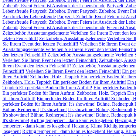
Lebensfreude
Partyzelt, Zubehör, Event
Feiern ist Ausdruck der Lebe
Zubehör, Event
Feiern ist Ausdruck der Lebensfreude
Partyzelt, Zube
Lebensfreude Partyzelt, Zubehör, Event
Partyzelt, Zubehör, Event Fe
Ausdruck der Lebensfreude
Partyzelt, Zubehör, Event
Feiern ist Aus
Lebensfreude
Partyzelt, Zubehör, Event
Feiern ist Ausdruck der Lebe
Zubehör, Event Feiern ist Ausdruck der Lebensfreude
Feiern ist Aus
Zeltzubehör, Ausstattungselemente
Verleihen Sie Ihrem Event den letz
letzten Feinschliff!
Zeltzubehör, Ausstattungselemente
Verleihen Sie I
Sie Ihrem Event den letzten Feinschliff!
Verleihen Sie Ihrem Event den
Ausstattungselemente Verleihen Sie Ihrem Event den letzten Feinschli
den letzten Feinschliff!
Zeltzubehör, Ausstattungselemente
Verleihen 
Verleihen Sie Ihrem Event den letzten Feinschliff!
Zeltzubehör, Ausst
Ihrem Event den letzten Feinschliff! Zeltzubehör, Ausstattungselemen
Feinschliff!
Verleihen Sie Ihrem Event den letzten Feinschliff!
Ein per
Ihren Auftritt!
Zeltboden, Holz, Teppich
Ein perfekter Boden für Ihren
Zeltboden, Holz, Teppich
Ein perfekter Boden für Ihren Auftritt!
Ein 
Teppich Ein perfekter Boden für Ihren Auftritt!
Ein perfekter Boden fü
Ein perfekter Boden für Ihren Auftritt!
Zeltboden, Holz, Teppich
Ein 
für Ihren Auftritt!
Ein perfekter Boden für Ihren Auftritt! Zeltboden, 
perfekter Boden für Ihren Auftritt!
It's showtime!
Bühne, Rednerpult
Bühne, Rednerpult
It's showtime!
It's showtime! Bühne, Rednerpult
B
It's showtime!
Bühne, Rednerpult
It's showtime!
Bühne, Rednerpult
I
It's showtime!
Richtig temperiert - dann kann es losgehen!
Heizung, 
temperiert - dann kann es losgehen!
Heizung, Klima
Richtig temperie
losgehen!
Richtig temperiert - dann kann es losgehen! Heizung, Klim